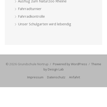
Ausflug zum Naturzoo Rheine
Fahrradturnier
Fahrradkontrolle
Unser Schulgarten wird lebendig
© 2026 Grundschule Nortrup
/
Powered by WordPress
/
Theme
by Design Lab
Impressum
Datenschutz
Anfahrt